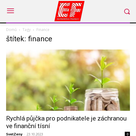
Domů
Tagy
Finance
štítek: finance
Rychlá půjčka pro podnikatele je záchranou
ve finanční tísní
SvetZeny
-
23.10.2023
0