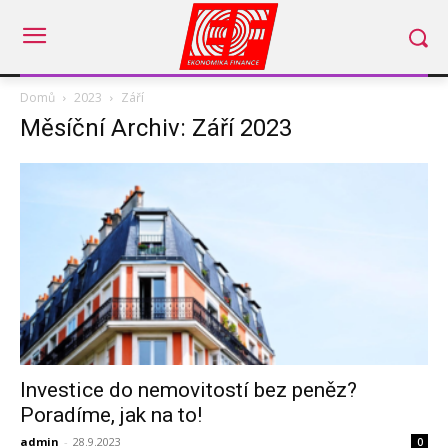
Domů
2023
Září
Měsíční Archiv: Září 2023
Investice do nemovitostí bez peněz?
Poradíme, jak na to!
admin
-
28.9.2023
0