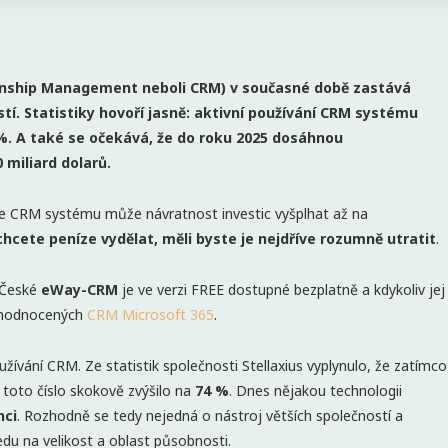
ionship Management neboli CRM) v současné době zastává
ostí. Statistiky hovoří jasně: aktivní používání CRM systému
%. A také se očekává, že do roku 2025 dosáhnou
miliard dolarů.
ce CRM systému může návratnost investic vyšplhat až na
chcete peníze vydělat, měli byste je nejdříve rozumně utratit
.
. České
eWay-CRM
je ve verzi FREE dostupné bezplatně a kdykoliv jej
pe hodnocených
CRM Microsoft 365
.
žívání CRM. Ze statistik společnosti Stellaxius vyplynulo, že zatímco
 toto číslo skokově zvýšilo na
74 %
. Dnes nějakou technologii
nci
. Rozhodně se tedy nejedná o nástroj větších společností a
ledu na velikost a oblast působnosti.