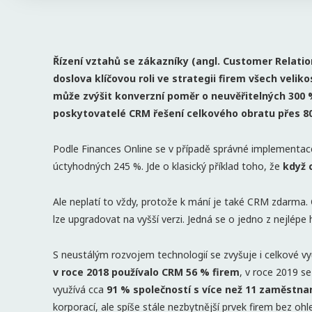
Řízení vztahů se zákazníky (angl. Customer Relat
doslova klíčovou roli ve strategii firem všech velik
může zvýšit konverzní poměr o neuvěřitelných 300 
poskytovatelé CRM řešení celkového obratu přes 80 
Podle Finances Online se v případě správné implementa
úctyhodných 245 %. Jde o klasický příklad toho, že
když 
Ale neplatí to vždy, protože k mání je také CRM zdarma
lze upgradovat na vyšší verzi. Jedná se o jedno z nejlé
S neustálým rozvojem technologií se zvyšuje i celkové vyu
v roce 2018 používalo CRM 56 % firem
, v roce 2019 se
využívá cca
91 % společností s více než 11 zaměstna
korporací, ale spíše stále nezbytnější prvek firem bez oh