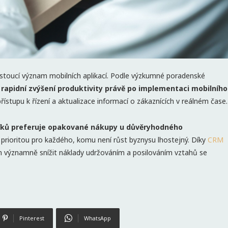
ostoucí význam mobilních aplikací. Podle výzkumné poradenské
ů
rapidní zvýšení produktivity právě po implementaci mobilního
ístupu k řízení a aktualizace informací o zákaznících v reálném čase.
íků preferuje opakované nákupy u důvěryhodného
prioritou pro každého, komu není růst byznysu lhostejný. Díky
CRM
m významně snížit náklady udržováním a posilováním vztahů se
Pinterest
WhatsApp