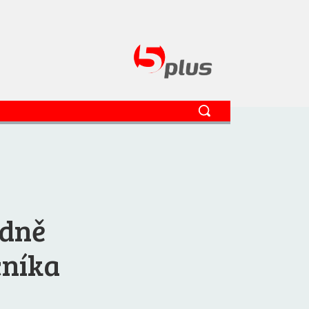
dně
cníka