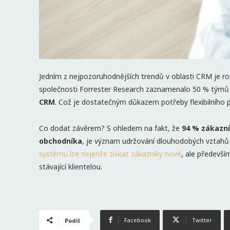
Jedním z nejpozoruhodnějších trendů v oblasti CRM je r
společnosti Forrester Research zaznamenalo 50 % tým
CRM
. Což je dostatečným důkazem potřeby flexibilního př
Co dodat závěrem? S ohledem na fakt, že
94 % zákazn
obchodníka
, je význam udržování dlouhodobých vztahů 
systému lze nejenže získat zákazníky nové
, ale předevší
stávající klientelou.
Facebook
Twitter
Podíl